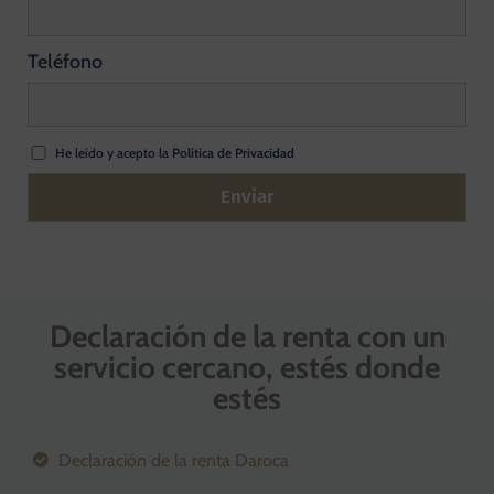
Teléfono
He leído y acepto la
Política de Privacidad
A
l
t
Declaración de la renta
con un
e
servicio cercano, estés donde
r
estés
n
a
Declaración de la renta Daroca
t