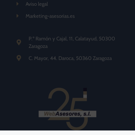
Aviso legal
Marketing-asesorias.es
P.º Ramón y Cajal, 11, Calatayud, 50300
Zaragoza
C. Mayor, 44. Daroca, 50360 Zaragoza