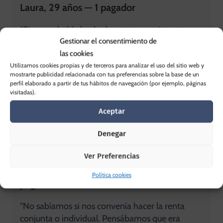
Laura, 29 años — 1 pagador
“Siempre había hecho la renta por mi cuenta
Gestionar el consentimiento de
porque pensaba que era algo sencillo. Este año
las cookies
decidí revisarla con Web Asesores y detectaron
Utilizamos cookies propias y de terceros para analizar el uso del sitio web y
varias deducciones autonómicas que no estaba
mostrarte publicidad relacionada con tus preferencias sobre la base de un
aplicando.
perfil elaborado a partir de tus hábitos de navegación (por ejemplo, páginas
El resultado fue una devolución 280€ mayor de
visitadas).
lo que me salía inicialmente.
Aceptar
Lo que más valoro es que me explicaron todo
antes de presentarla.”
Denegar
Ver Preferencias
Carlos y Marta, 35 y 33 años — 2
Política cookies
pagadores
“No sabíamos si nos convenía hacer la renta
conjunta o individual. Pensábamos que era