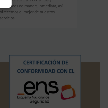
solicitudes de manera inmediata, así
ofrecemos el mejor de nuestros
servicios.