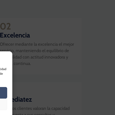
02
Excelencia
Ofrecer mediante la excelencia el mejor
servicio, manteniendo el equilibrio de
rentabilidad con actitud innovadora y
mejora continua.
cidad
 de
04
Inmediatez
Nuestros clientes valoran la capacidad
de respuesta a sus consultas y