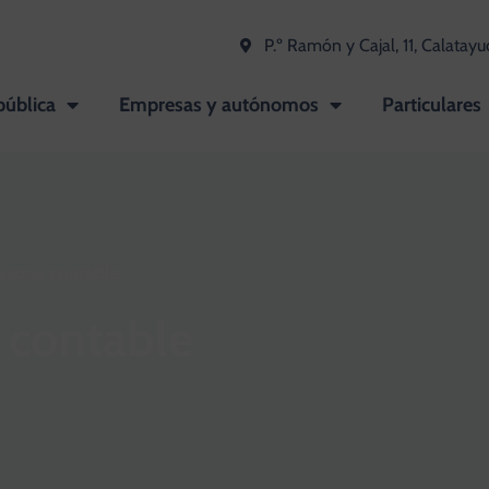
P.º Ramón y Cajal, 11, Calatayu
pública
Empresas y autónomos
Particulares
esoría contable
 contable