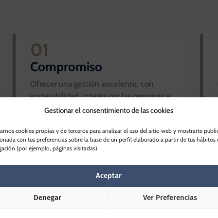
01
Compromiso
Ofrecer una gestión excelente, con
sostenibilidad, interés por las personas e
integridad y responsabilidad social.
Gestionar el consentimiento de las cookies
Facilitando siempre todos los requisitos.
zamos cookies propias y de terceros para analizar el uso del sitio web y mostrarte publi
ionada con tus preferencias sobre la base de un perfil elaborado a partir de tus hábitos
ación (por ejemplo, páginas visitadas).
03
Aceptar
Equipo
Denegar
Ver Preferencias
Reconocer el esfuerzo de nuestros
profesionales, tener un liderazgo