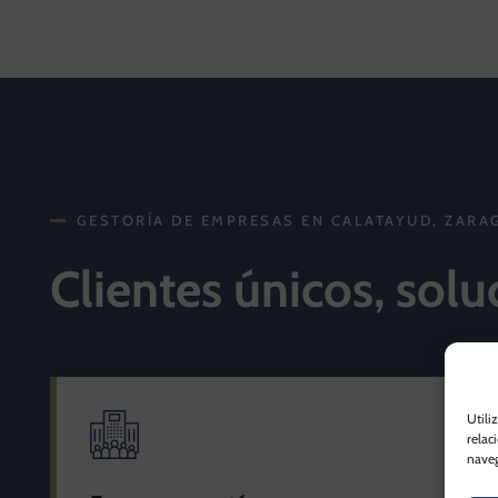
GESTORÍA DE EMPRESAS EN CALATAYUD, ZARA
Clientes únicos, solu
Utili
relac
naveg