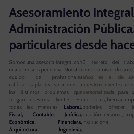
Asesoramiento integral
Administración Pública
particulares desde hac
Somos una asesoría integral con
El secreto del trab
una amplia experiencia. Nuestro
compromiso durant
equipo de profesionales
años es el de as
calificados plantea soluciones a
nuestros clientes con
los distintos problemas que
personalizada
para q
tengan nuestros clientes. En
tranquilos, bien acom
todas las materias,
Laboral,
poderles ofrecer 
Fiscal, Contable, Jurídica,
solución personal, emp
Económica, Financiera,
institucional.
Arquitectura, Ingeniería,