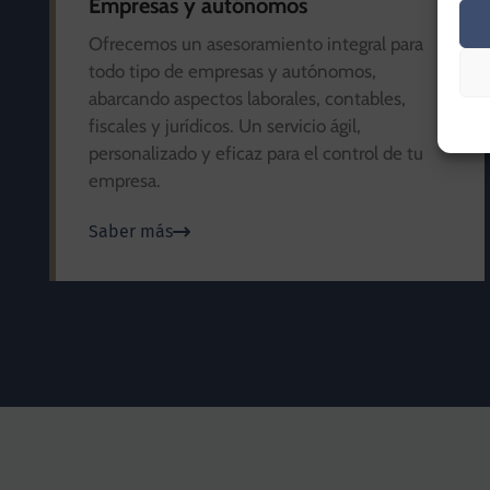
Empresas y autónomos
Ofrecemos un asesoramiento integral para
todo tipo de empresas y autónomos,
abarcando aspectos laborales, contables,
fiscales y jurídicos. Un servicio ágil,
personalizado y eficaz para el control de tu
empresa.
Saber más