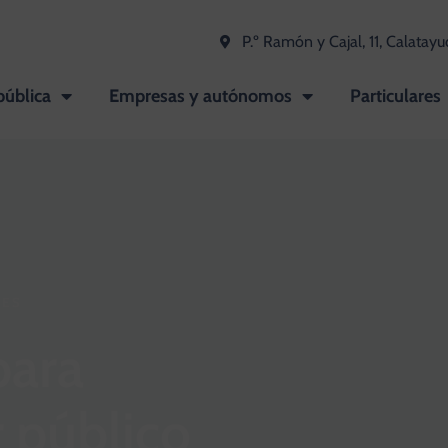
P.º Ramón y Cajal, 11, Calatayu
pública
Empresas y autónomos
Particulares
MES
para
 público