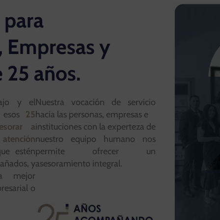
 para
, Empresas y
e 25 años.
ajo y el
Nuestra vocación de servicio
e esos
25
hacia las personas, empresas e
esorar a
instituciones con la experteza de
 atención
nuestro equipo humano nos
ue estén
permite ofrecer un
pañados, y
asesoramiento integral.
la mejor
resarial o