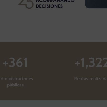
+
361
+
1,32
dministraciones
Rentas realizad
públicas