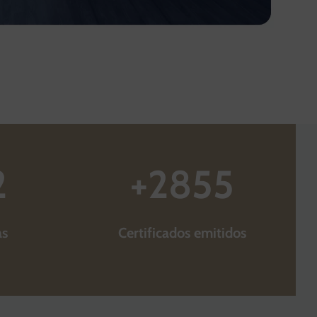
2
+
2855
as
Certificados emitidos