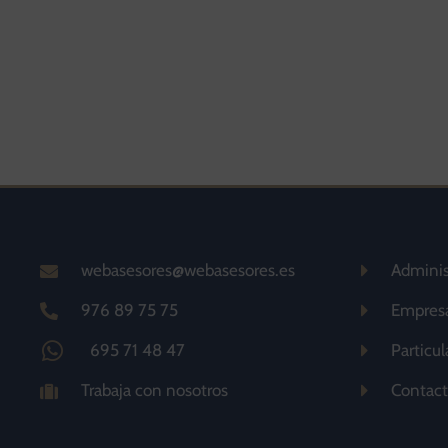
webasesores@webasesores.es
Adminis
976 89 75 75
Empres
695 71 48 47
Particul
Trabaja con nosotros
Contac