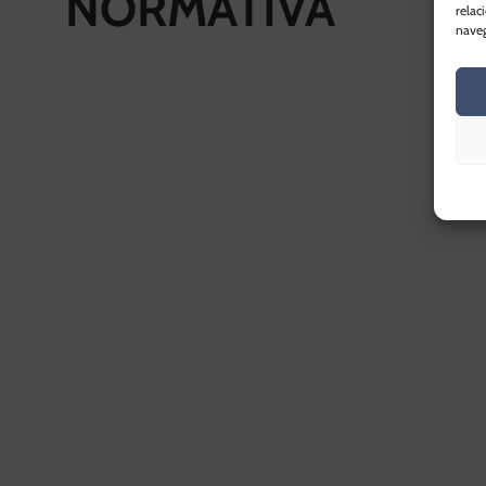
NORMATIVA
relac
naveg