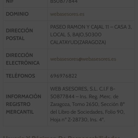
NIF
B50877844
DOMINIO
webasesores.es
PASEO RAMON Y CAJAL 11 – CASA 3,
DIRECCIÓN
LOCAL 5, BAJO,50300
POSTAL
CALATAYUD(ZARAGOZA)
DIRECCIÓN
webasesores@webasesores.es
ELECTRÓNICA
TELÉFONOS
696976822
WEB ASESORES, S.L. C.I.F B-
INFORMACIÓN
50877844 – Ins. Reg. Merc. de
REGISTRO
Zaragoza, Tomo 2650, Sección 8ª
MERCANTIL
del Libro de Sociedades, Folio 90,
Hoja nº Z-28730, Ins. 4ª.