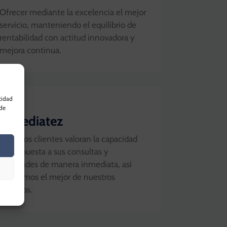
Ofrecer mediante la excelencia el mejor
servicio, manteniendo el equilibrio de
rentabilidad con actitud innovadora y
mejora continua.
04
cidad
 de
Inmediatez
Nuestros clientes valoran la capacidad
de respuesta a sus consultas y
solicitudes de manera inmediata, así
ofrecemos el mejor de nuestros
servicios.