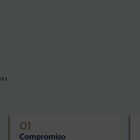
RES
01
Compromiso