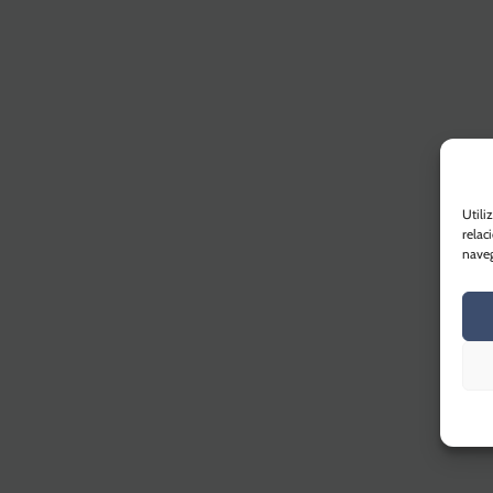
Utili
relac
naveg